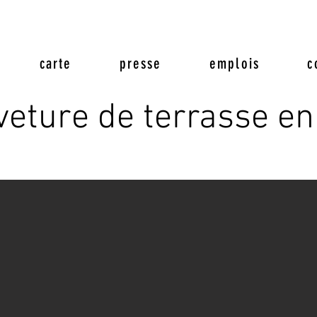
carte
presse
emplois
c
veture de terrasse e