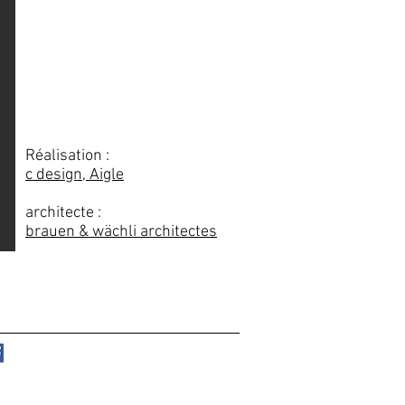
Réalisation :
c design, Aigle
architecte :
brauen & wäch
li architectes