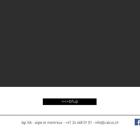
<<<bfup
bgi SA - aigle et montreux - +41 24 468 01 01 - info@calcul.ch